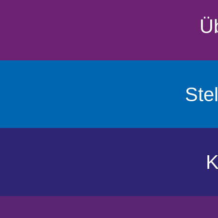
Ü
Ste
K